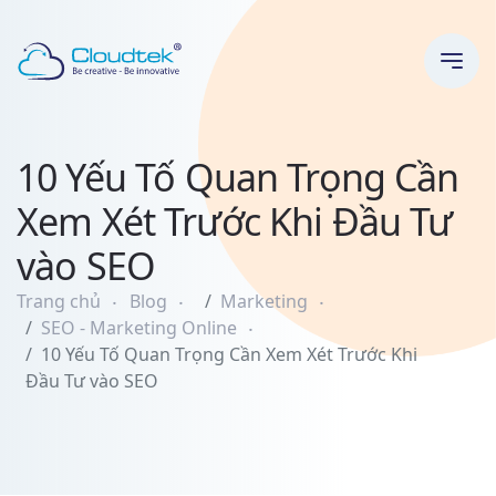
TABLE
OF
CONTENT
10 Yếu Tố Quan Trọng Cần
1.
Hỗ
Xem Xét Trước Khi Đầu Tư
Trợ
Từ
vào SEO
Ban
Lãnh
Trang chủ
Blog
Marketing
Đạo
SEO - Marketing Online
và
10 Yếu Tố Quan Trọng Cần Xem Xét Trước Khi
Quản
Đầu Tư vào SEO
Lý
2.
Sản