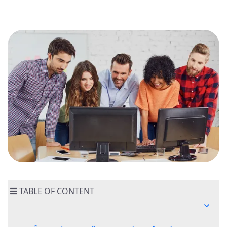
Phẩm
hoặc
Dịch
Vụ
Phát
Triển
3.
Pháp
Lý
và
Tuân
Thủ
Kết
Luận
TABLE OF CONTENT