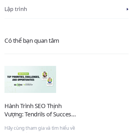
Lập trình
Có thể bạn quan tâm
Hành Trình SEO Thịnh
C
Vượng: Tendrils of Success
c
in 2024
Hãy cùng tham gia và tìm hiểu về
v