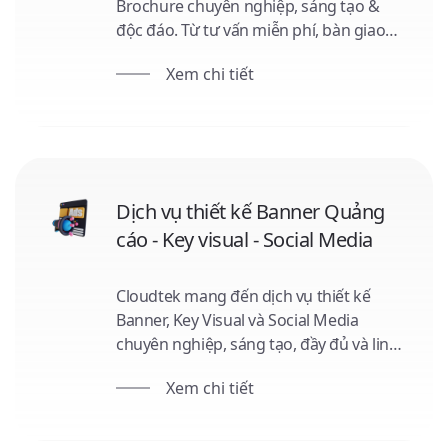
Brochure chuyên nghiệp, sáng tạo &
độc đáo. Từ tư vấn miễn phí, bàn giao
file thiết kế đầy đủ cho đến ưu đãi đặc
Xem chi tiết
biệt cho các dịch vụ khác, chúng tôi giúp
thương hiệu của bạn nổi bật và gây ấn
tượng mạnh mẽ với khách hàng.
Dịch vụ thiết kế Banner Quảng
cáo - Key visual - Social Media
Cloudtek mang đến dịch vụ thiết kế
Banner, Key Visual và Social Media
chuyên nghiệp, sáng tạo, đầy đủ và linh
hoạt. Với đội ngũ chuyên gia tài năng,
Xem chi tiết
chúng tôi cam kết mang đến những sản
phẩm quảng cáo độc đáo, phù hợp với
mọi chiến dịch và kênh truyền thông.