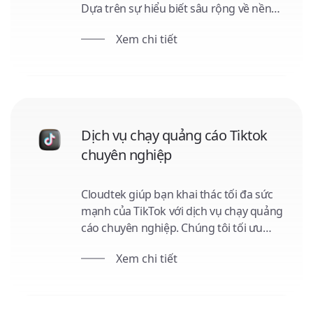
Dựa trên sự hiểu biết sâu rộng về nền
tảng này, chúng tôi xây dựng nội dung
Xem chi tiết
quảng cáo sáng tạo, phân phối đúng
đến khách hàng mục tiêu và tối ưu ngân
sách. Hãy cùng Cloudtek đưa thương
hiệu của bạn lên tầm cao mới!
Dịch vụ chạy quảng cáo Tiktok
chuyên nghiệp
Cloudtek giúp bạn khai thác tối đa sức
mạnh của TikTok với dịch vụ chạy quảng
cáo chuyên nghiệp. Chúng tôi tối ưu
hóa ngân sách, thiết kế nội dung ấn
Xem chi tiết
tượng, và phân phối đúng mục tiêu. Hãy
cùng Cloudtek nâng tầm thương hiệu
trên TikTok ngay hôm nay!