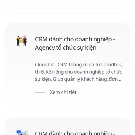
công cụ marketing. Dễ dàng sử dụng
trên nhiều thiết bị. Cloudbiz - cầu nối
thành công cho doanh nghiệp của bạn.
CRM dành cho doanh nghiệp -
Agency tổ chức sự kiện
Cloudbiz - CRM thông minh từ Cloudtek,
thiết kế riêng cho doanh nghiệp tổ chức
sự kiện. Giúp quản lý khách hàng, đơn
hàng, báo giá và hợp đồng một cách tối
Xem chi tiết
ưu. Hỗ trợ quản lý nhân sự, thu chi, và
tích hợp công cụ marketing, giúp bạn
nắm bắt xu hướng, tạo ra chiến lược
hiệu quả, dễ dàng sử dụng trên mọi
thiết bị.
CRM dành cho doanh nghiệp -