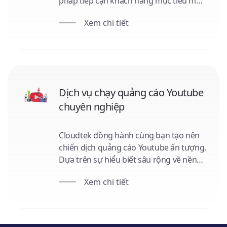
pháp tiếp cận khách hàng mục tiêu một
cách chính xác. Từ tối ưu hóa nội dung,
Xem chi tiết
định hướng chiến lược đến quản lý ngân
sách, Cloudtek đảm bảo mỗi đồng đầu
tư của bạn mang lại giá trị tối đa. Đồng
hành cùng Cloudtek, cùng chinh phục
thế giới số!
Dịch vụ chạy quảng cáo Youtube
chuyên nghiệp
Cloudtek đồng hành cùng bạn tạo nên
chiến dịch quảng cáo Youtube ấn tượng.
Dựa trên sự hiểu biết sâu rộng về nền
tảng này, chúng tôi xây dựng nội dung
Xem chi tiết
quảng cáo sáng tạo, phân phối đúng
đến khách hàng mục tiêu và tối ưu ngân
sách. Hãy cùng Cloudtek đưa thương
hiệu của bạn lên tầm cao mới!