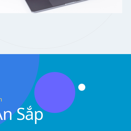
n
Án Sắp