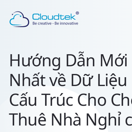
TABLE
OF
CONTENT
Dữ
Liệu
Hướng Dẫn Mới
Cấu
Trúc
Nhất về Dữ Liệu
Cho
Cho
Thuê
Cấu Trúc Cho Ch
Nhà
Nghỉ
Thuê Nhà Nghỉ 
Định
Nghĩa
Loại