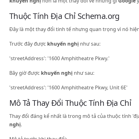
khuyến nghị
hơn là một thay đổi về những gì
Google
y
Thuộc Tính Địa Chỉ Schema.org
Đây là một thay đổi tinh tế nhưng quan trọng vì nó hiện
Trước đây được
khuyến nghị
như sau:
'streetAddress': '1600 Amphitheatre Pkwy.'
Bây giờ được
khuyến nghị
như sau:
'streetAddress': '1600 Amphitheatre Pkwy, Unit 6E'
Mô Tả Thay Đổi Thuộc Tính Địa Chỉ
Thay đổi đáng kể nhất là trong mô tả của thuộc tính 'đị
nghị
.