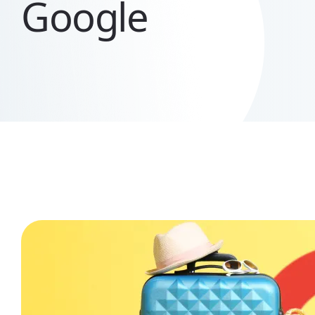
Google
Dữ
Liệu
Cấu
Trúc
Cho
Cho
Thuê
Nhà
Nghỉ
Thuộc
Tính
Địa
Chỉ
Schema.org
Mô
Tả
Thay
Đổi