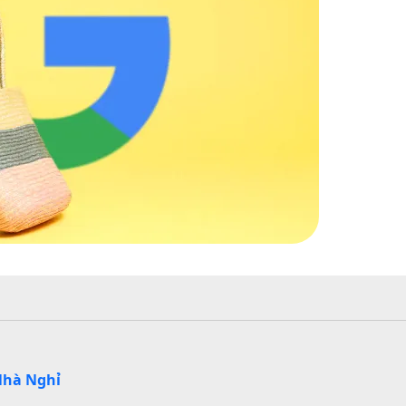
Nhà Nghỉ