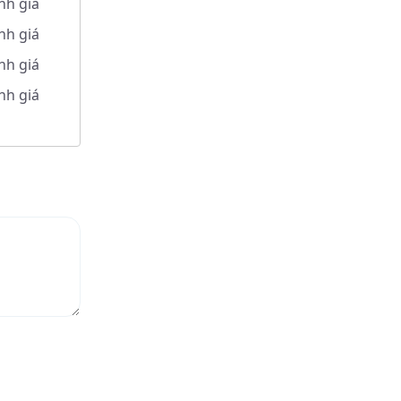
h giá
h giá
h giá
h giá