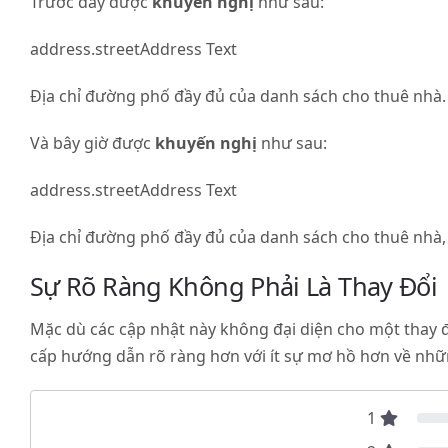
Trước đây được
khuyến nghị
như sau:
address.streetAddress Text
Địa chỉ đường phố đầy đủ của danh sách cho thuê nhà.
Và bây giờ được
khuyến nghị
như sau:
address.streetAddress Text
Địa chỉ đường phố đầy đủ của danh sách cho thuê nhà,
Sự Rõ Ràng Không Phải Là Thay Đổi
Mặc dù các cập nhật này không đại diện cho một thay
cấp hướng dẫn rõ ràng hơn với ít sự mơ hồ hơn về nh
1