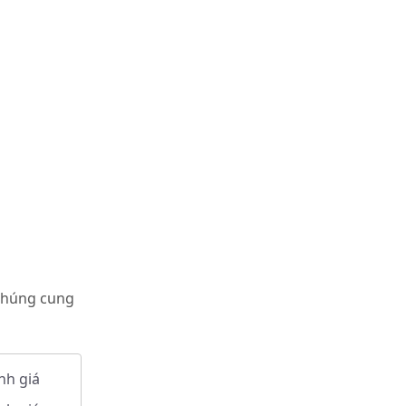
 chúng cung
h giá