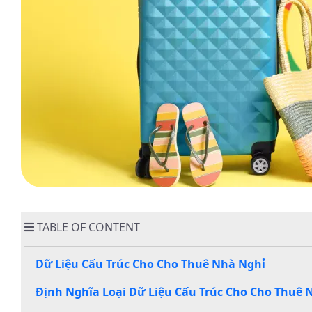
Thuộc
Tính
Địa
Chỉ
Sự
Rõ
Ràng
Không
Phải
Là
Thay
Đổi
TABLE OF CONTENT
Dữ Liệu Cấu Trúc Cho Cho Thuê Nhà Nghỉ
Định Nghĩa Loại Dữ Liệu Cấu Trúc Cho Cho Thuê 