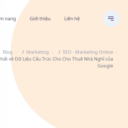
m nang
Giới thiệu
Liên hệ
Blog
Marketing
SEO - Marketing Online
ất về Dữ Liệu Cấu Trúc Cho Cho Thuê Nhà Nghỉ của
Google