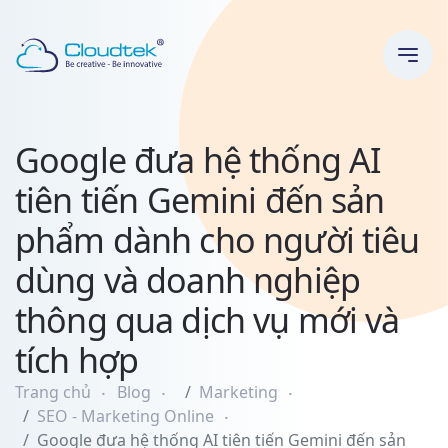
TABLE
OF
CONTENT
Google đưa hệ thống AI
Giới
thiệu
tiên tiến Gemini đến sản
về
Gemini
phẩm dành cho người tiêu
Giới
dùng và doanh nghiệp
thiệu
thông qua dịch vụ mới và
về
Gemini
tích hợp
Advanced
Trang chủ
Blog
Marketing
Gemini
SEO - Marketing Online
Sẽ
Google đưa hệ thống AI tiên tiến Gemini đến sản
Đến