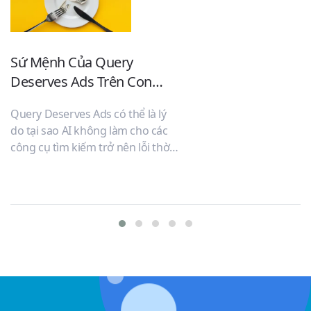
Sứ Mệnh Của Query
S
Deserves Ads Trên Con
t
Đường Phát Triển của
đ
Query Deserves Ads có thể là lý
M
Google
do tại sao AI không làm cho các
t
công cụ tìm kiếm trở nên lỗi thời.
h
CEO của Google, Sundar Pichai,
t
đã thảo luận về tương lai của tìm
kiếm, khẳng định sự quan trọng
của các trang web (tin vui cho
SEO). Nhưng điều đó làm thế nào
được nếu AI được cho là làm cho
các công cụ tìm kiếm trở nên lỗi
thời (cùng với SEO)?