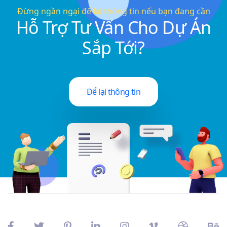
Đừng ngần ngại để lại thông tin nếu bạn đang cần
Hỗ Trợ Tư Vấn Cho Dự Án
Sắp Tới?
Để lại thông tin