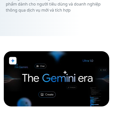
phẩm dành cho người tiêu dùng và doanh nghiệp
Các
thông qua dịch vụ mới và tích hợp
Sản
Phẩm
Chính
Của
Google