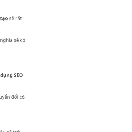
 tạo
sẽ rất
 nghĩa sẽ có
 dụng
SEO
huyển đổi có