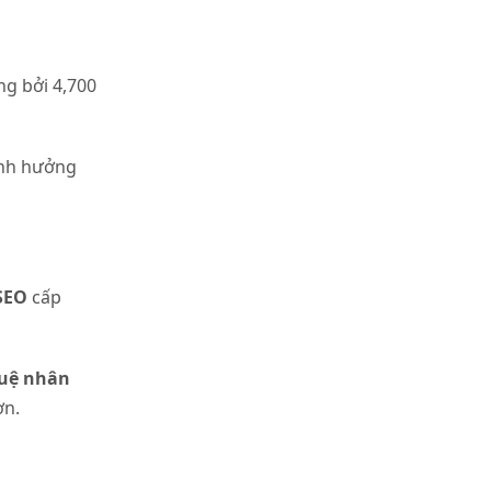
g bởi 4,700
ảnh hưởng
SEO
cấp
tuệ nhân
ơn.