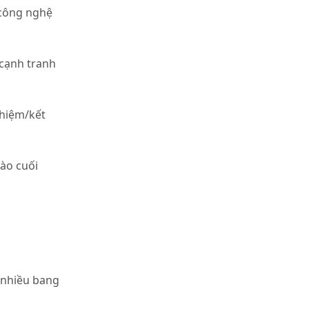
 công nghệ
cạnh tranh
ghiệm/kết
ào cuối
i nhiều bang