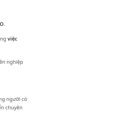
EO
.
ưởng
việc
yên nghiệp
ng người có
iển chuyên