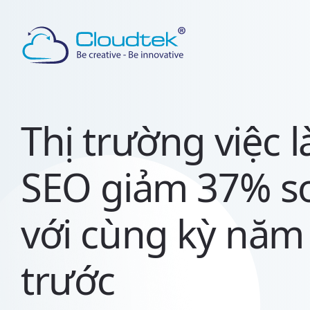
TABLE
OF
CONTENT
Sự
giảm
Thị trường việc 
sút
mạnh
SEO giảm 37% s
mẽ
của
việc
với cùng kỳ năm
làm
SEO
trước
Vị
trí
cấp