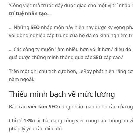
dựng
'Công việc mà trước đây được giao cho một vị trí nhậ
Thương
trí tuệ nhân tạo
...
hiệu
cá
... Những
SEO
nhập môn này hiện nay được kỳ vọng phải
nhân
với đồng nghiệp cấp trung của họ đã có kinh nghiệm t
Những
... Các công ty muốn 'làm nhiều hơn với ít hơn,' điều đó
suy
quả được chứng minh thông qua các
SEO
cấp cao.'
nghĩ
cuối
Trên một ghi chú tích cực hơn, LeRoy phát hiện rằng c
cùng
năm ngoái.
Thiếu minh bạch về mức lương
Báo cáo
việc làm
SEO
cũng nhấn mạnh nhu cầu của ngà
Chỉ có 18% các bài đăng công việc cung cấp thông tin 
pháp lý yêu cầu điều đó.