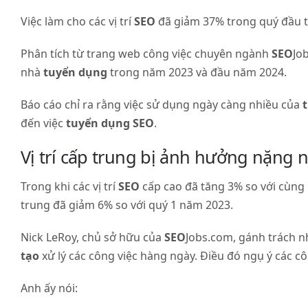
phân
Việc làm cho các vị trí
tích
SEO
đã giảm 37% trong quý đầu t
dữ
Phân tích từ trang web công việc chuyên ngành
SEO
Jo
liệu
nhà
tuyển dụng
trong năm 2023 và đầu năm 2024.
4.
Chuyên
Báo cáo chỉ ra rằng việc sử dụng ngày càng nhiều của
t
môn
đến việc
tuyển dụng
SEO
.
hóa
Vị trí cấp trung bị ảnh hưởng nặng 
5.
Nhấn
Trong khi các vị trí
SEO
cấp cao đã tăng 3% so với cùng 
mạnh
trung đã giảm 6% so với quý 1 năm 2023.
vào
kỹ
Nick LeRoy, chủ sở hữu của
SEO
Jobs.com, gánh trách n
năng
tạo
xử lý các công việc hàng ngày. Điều đó ngụ ý các c
mềm
6.
Anh ấy nói:
Xây