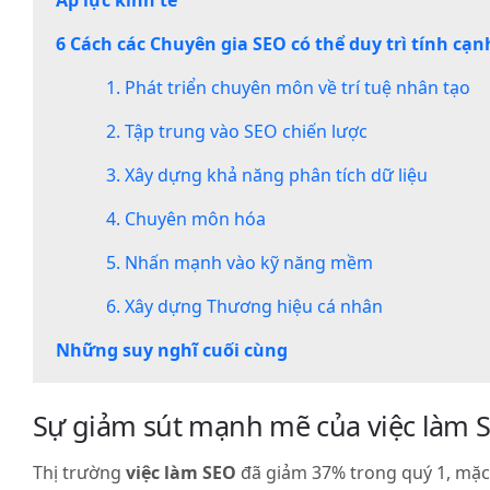
Áp lực kinh tế
về
trí
6 Cách các Chuyên gia SEO có thể duy trì tính cạn
tuệ
1. Phát triển chuyên môn về trí tuệ nhân tạo
nhân
tạo
2. Tập trung vào SEO chiến lược
2.
3. Xây dựng khả năng phân tích dữ liệu
Tập
trung
4. Chuyên môn hóa
vào
5. Nhấn mạnh vào kỹ năng mềm
SEO
chiến
6. Xây dựng Thương hiệu cá nhân
lược
Những suy nghĩ cuối cùng
3.
Xây
Sự giảm sút mạnh mẽ của việc làm 
dựng
khả
năng
Thị trường
việc làm
SEO
đã giảm 37% trong quý 1, mặc d