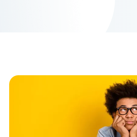
Những
Gì
Một
Nhân
Viên
Google
Nói
Về
E-
E-
A-
T
Nền
Tảng,
Kinh
Nghiệm
và