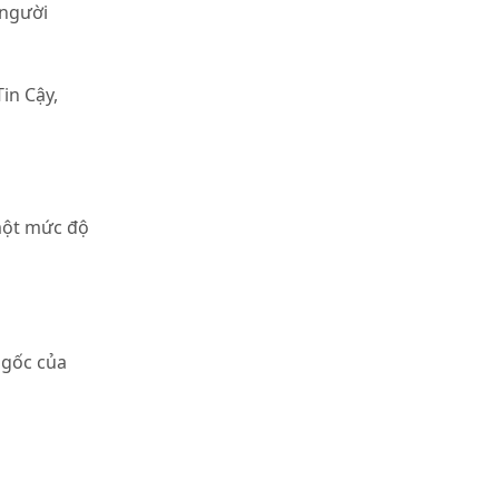
 người
in Cậy,
một mức độ
 gốc của