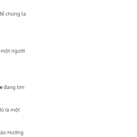
 để chúng ta
, một người
e
đang tìm
đó là một
n vào Hướng