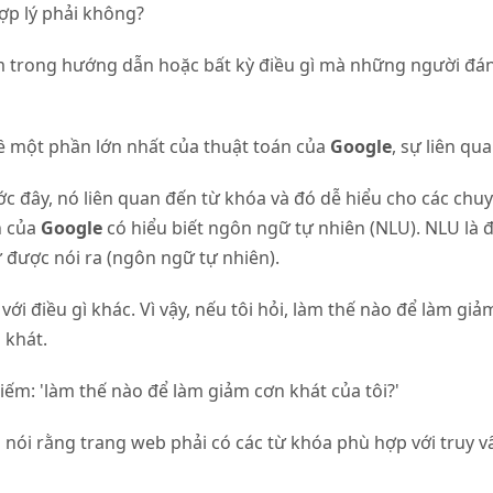
ợp lý phải không?
ằm trong hướng dẫn hoặc bất kỳ điều gì mà những người đán
 về một phần lớn nhất của thuật toán của
Google
, sự liên qua
ước đây, nó liên quan đến từ khóa và đó dễ hiểu cho các chu
n của
Google
có hiểu biết ngôn ngữ tự nhiên (NLU). NLU là 
được nói ra (ngôn ngữ tự nhiên).
i với điều gì khác. Vì vậy, nếu tôi hỏi, làm thế nào để làm gi
 khát.
iếm: 'làm thế nào để làm giảm cơn khát của tôi?'
h nói rằng trang web phải có các từ khóa phù hợp với truy v