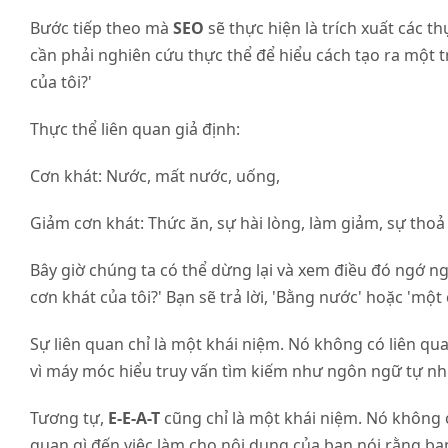
Bước tiếp theo mà
SEO
sẽ thực hiện là trích xuất các th
cần phải nghiên cứu thực thể để hiểu cách tạo ra một t
của tôi?'
Thực thể liên quan giả định:
Cơn khát: Nước, mất nước, uống,
Giảm cơn khát: Thức ăn, sự hài lòng, làm giảm, sự tho
Bây giờ chúng ta có thể dừng lại và xem điều đó ngớ n
cơn khát của tôi?' Bạn sẽ trả lời, 'Bằng nước' hoặc 'một 
Sự liên quan chỉ là một khái niệm. Nó không có liên qu
vì máy móc hiểu truy vấn tìm kiếm như ngôn ngữ tự nhiê
Tương tự,
E-E-A-T
cũng chỉ là một khái niệm. Nó không có
quan gì đến việc làm cho nội dung của bạn nói rằng bạ