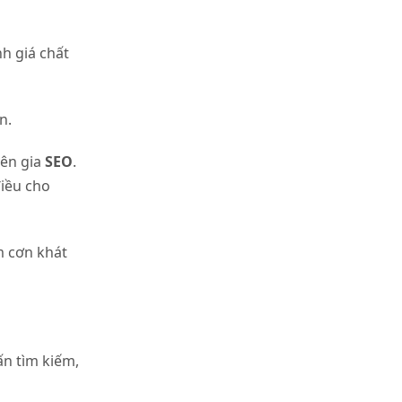
h giá chất
n.
yên gia
SEO
.
điều cho
ảm cơn khát
ấn tìm kiếm,