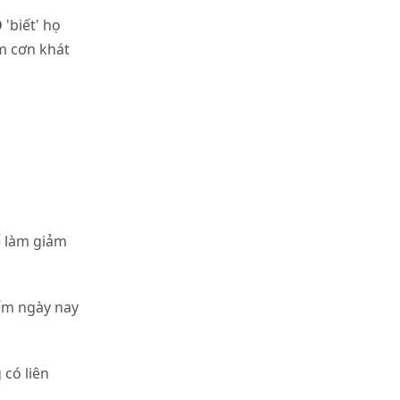
O
'biết' họ
ảm cơn khát
ể làm giảm
iếm ngày nay
 có liên