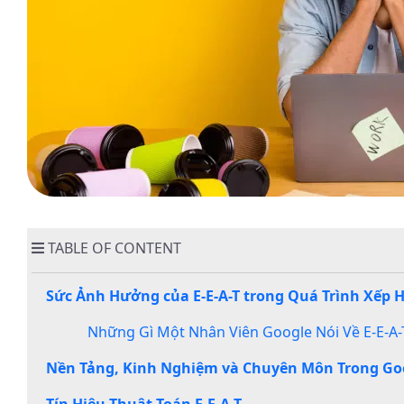
Chuyên
Môn
Trong
Google
từ
Năm
2012
Tín
Hiệu
Thuật
Toán
TABLE OF CONTENT
E-
E-
Sức Ảnh Hưởng của E-E-A-T trong Quá Trình Xếp 
A-
T
Những Gì Một Nhân Viên Google Nói Về E-E-A-
E-
Nền Tảng, Kinh Nghiệm và Chuyên Môn Trong Go
E-
A-