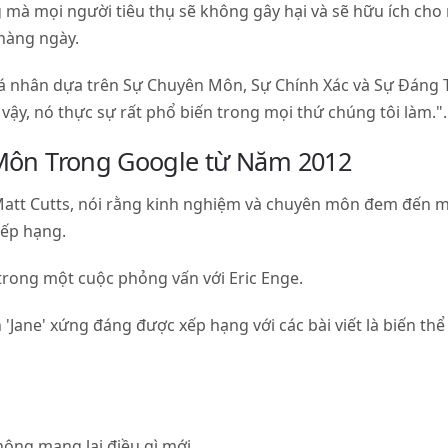
 mà mọi người tiêu thụ sẽ không gây hại và sẽ hữu ích cho
hàng ngày.
cá nhân dựa trên Sự Chuyên Môn, Sự Chính Xác và Sự Đáng T
 vậy, nó thực sự rất phổ biến trong mọi thứ chúng tôi làm.".
Môn Trong Google từ Năm 2012
 Matt Cutts, nói rằng kinh nghiệm và chuyên môn đem đến 
xếp hạng.
rong một cuộc phỏng vấn với Eric Enge.
'Jane' xứng đáng được xếp hạng với các bài viết là biến thể
ông mang lại điều gì mới.