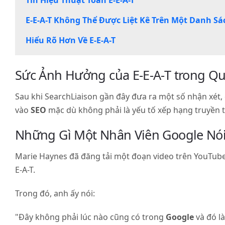
Tín Hiệu Thuật Toán E-E-A-T
T
E-E-A-T Không Thể Được Liệt Kê Trên Một Danh Sá
Không
Thể
Hiểu Rõ Hơn Về E-E-A-T
Được
Liệt
Kê
Sức Ảnh Hưởng của E-E-A-T trong Q
Trên
Một
Sau khi SearchLiaison gần đây đưa ra một số nhận xét,
Danh
vào
SEO
mặc dù không phải là yếu tố xếp hạng truyền 
Sách
Những Gì Một Nhân Viên Google Nói 
Kiểm
Tra
Marie Haynes đã đăng tải một đoạn video trên YouTub
Hiểu
E-A-T.
Rõ
Hơn
Trong đó, anh ấy nói:
Về
E-
"Đây không phải lúc nào cũng có trong
Google
và đó l
E-