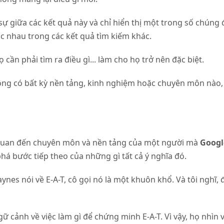
sự giữa các kết quả này và chỉ hiển thị một trong số chúng
c nhau trong các kết quả tìm kiếm khác.
ọ cần phải tìm ra điều gì... làm cho họ trở nên đặc biệt.
 không có bất kỳ nền tảng, kinh nghiệm hoặc chuyên môn nào
n quan đến chuyên môn và nền tảng của một người mà
Googl
há bước tiếp theo của những gì tất cả ý nghĩa đó.
ynes nói về E-A-T, cô gọi nó là một khuôn khổ. Và tôi nghĩ, 
gữ cảnh về việc làm gì để chứng minh E-A-T. Vì vậy, họ nhì