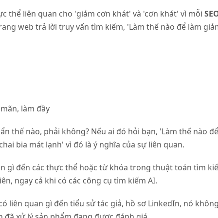
ực thể liên quan cho 'giảm cơn khát' và 'cơn khát' vì mỗi
SE
rang web trả lời truy vấn tìm kiếm, 'Làm thế nào để làm gi
ả mãn, làm đầy
gẩn thế nào, phải không? Nếu ai đó hỏi bạn, 'Làm thế nào đ
chai bia mát lạnh' vì đó là ý nghĩa của sự liên quan.
an gì đến các thực thể hoặc từ khóa trong thuật toán tìm k
n, ngay cả khi có các công cụ tìm kiếm AI.
 liên quan gì đến tiểu sử tác giả, hồ sơ LinkedIn, nó không
n đã xử lý sản phẩm đang được đánh giá.