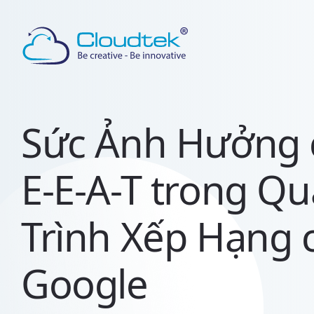
TABLE
OF
CONTENT
Sức
Ảnh
Sức Ảnh Hưởng 
Hưởng
của
E-E-A-T trong Qu
E-
E-
A-
Trình Xếp Hạng 
T
trong
Quá
Google
Trình
Xếp
Hạng