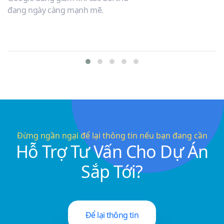
c
đang ngày càng mạnh mẽ.
G
đ
c
v
c
v
c
n
Đừng ngần ngại để lại thông tin nếu bạn đang cần
Hỗ Trợ Tư Vấn Cho Dự Án
Sắp Tới?
Để lại thông tin