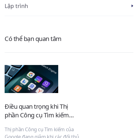
Lập trình
Có thể bạn quan tâm
Điều quan trọng khi Thị
phần Công cụ Tìm kiếm
m
của Google giảm trong khi
G
Thị phần Công cụ Tìm kiếm của
M
Đối thủ đang phát triển
t
Google đang giảm khi các đối thủ
d