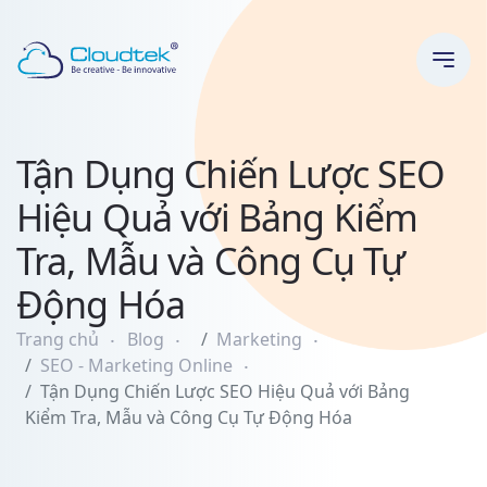
TABLE
OF
CONTENT
Tận Dụng Chiến Lược SEO
Sự
Đa
Hiệu Quả với Bảng Kiểm
Dạng
của
Tra, Mẫu và Công Cụ Tự
Chiến
Động Hóa
Lược
SEO
Trang chủ
Blog
Marketing
Lợi
SEO - Marketing Online
Ích
Tận Dụng Chiến Lược SEO Hiệu Quả với Bảng
của
Kiểm Tra, Mẫu và Công Cụ Tự Động Hóa
Bảng
Kiểm