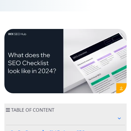
Tra
SEO
Cách
Sử
Dụng
Hiệu
Quả
Bảng
Kiểm
Tra
SEO
TABLE OF CONTENT